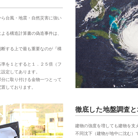
から台風・地震・自然災害に強い
による構造計算書の偽造事件は、
判断する上で最も重要なのが『構
基準を１とすると１．２５倍（フ
に設定してあります。
部分に取り付ける金物一つとって
配置しております。
徹底した地盤調査と
建物の強度を増しても建物を支
不同沈下（建物が地中に沈む）