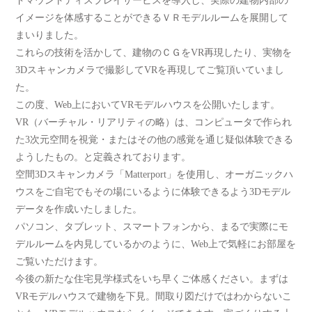
ドマウントディスプレイサービスを導入し、実際の建物内部の
イメージを体感することができるＶＲモデルルームを展開して
まいりました。
これらの技術を活かして、建物のＣＧをVR再現したり、実物を
3Dスキャンカメラで撮影してVRを再現してご覧頂いていまし
た。
この度、Web上においてVRモデルハウスを公開いたします。
VR（バーチャル・リアリティの略）は、コンピュータで作られ
た3次元空間を視覚・またはその他の感覚を通じ疑似体験できる
ようしたもの。と定義されております。
空間3Dスキャンカメラ「Matterport」を使用し、オーガニックハ
ウスをご自宅でもその場にいるように体験できるよう3Dモデル
データを作成いたしました。
パソコン、タブレット、スマートフォンから、まるで実際にモ
デルルームを内見しているかのように、Web上で気軽にお部屋を
ご覧いただけます。
今後の新たな住宅見学様式をいち早くご体感ください。まずは
VRモデルハウスで建物を下見。間取り図だけではわからないこ