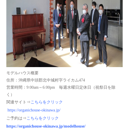
モデルハウス概要
住所：沖縄県中頭郡北中城村字ライカム474
営業時間：9:00am～6:00pm 毎週水曜日定休日（祝祭日を除
く）
関連サイト⇒
こちらをクリック
https://organichouse-okinawa.jp/
ご予約は⇒
こちらをクリック
https://organichouse-okinawa.jp/modelhouse/