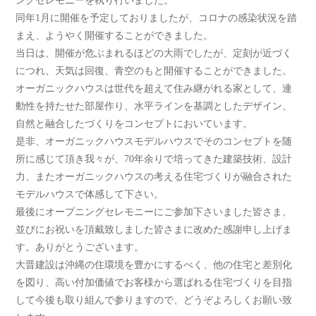
ングセレモニーを執り行いました。
同年1月に開催を予定しておりましたが、コロナの感染状況を踏
まえ、ようやく開催することができました。
当日は、開催が危ぶまれるほどの大雨でしたが、定刻が近づく
につれ、天気は回復、青空のもと開催することができました。
オーガニックハウスは世代を超えて住み継がれる家として、連
動性を持たせた部屋作り、水平ラインを基調としたデザイン、
自然と融合したづくりをコンセプトにおいています。
是非、オーガニックハウスモデルハウスでそのコンセプトを随
所に感じて頂き我々が、70年余りで培ってきた建築技術、設計
力、またオーガニックハウスの考える住宅づくりが融合された
モデルハウスで体感して下さい。
最後にオープニングセレモニーにご参加下さいました皆さま、
並びにお祝いを頂戴致しました皆さまに改めた感謝申し上げま
す。ありがとうございます。
大晋建設は沖縄の住環境を豊かにするべく、他の住宅と差別化
を図り、高い付加価値でお客様から選ばれる住宅づくりを目指
して今後も取り組んで参りますので、どうぞよろしくお願い致