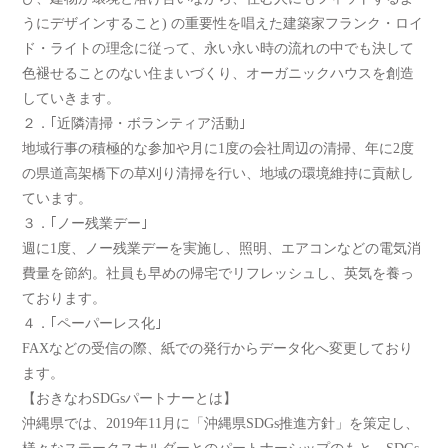
うにデザインすること) の重要性を唱えた建築家フランク・ロイ
ド・ライトの理念に従って、永い永い時の流れの中でも決して
色褪せることのない住まいづくり、オーガニックハウスを創造
していきます。
２．｢近隣清掃・ボランティア活動｣
地域行事の積極的な参加や月に1度の会社周辺の清掃、年に2度
の県道高架橋下の草刈り清掃を行い、地域の環境維持に貢献し
ています。
３．｢ノー残業デー｣
週に1度、ノー残業デーを実施し、照明、エアコンなどの電気消
費量を節約。社員も早めの帰宅でリフレッシュし、英気を養っ
ております。
４．｢ペーパーレス化｣
FAXなどの受信の際、紙での発行からデータ化へ変更しており
ます。
【おきなわSDGsパートナーとは】
沖縄県では、2019年11月に「沖縄県SDGs推進方針」を策定し、