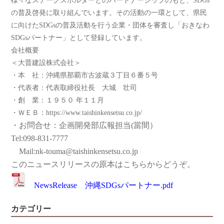
様々なステークスホルダーとのパートナーシップのもと、SDGs
の普及啓発に取り組んでいます。その活動の一環として、県民
に向けたSDGsの普及活動を行う企業・団体を審査し「おきなわ
SDGsパートナー」として登録しています。
会社概要
＜大晋建設株式会社＞
・本 社：沖縄県那覇市古波蔵３丁目６番５号
・代表者：代表取締役社長 大城 壮司
・創 業：１９５０ 年１１月
・ＷＥＢ：https://www.taishinkensetsu.co.jp/
・お問合せ：
企画開発部広報担当(當間）
Tel:098-831-7777
Mail:nk-touma@taishinkensetsu.co.jp
このニュースリリースの原本はこちらからどうぞ。
NewsRelease 沖縄SDGsパートナー.pdf
カテゴリー